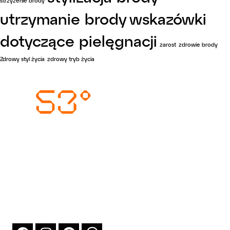
strzyżenie brody
utrzymanie brody
wskazówki
dotyczące pielęgnacji
zarost
zdrowie brody
Zdrowy styl życia
zdrowy tryb życia
Wysyłka i dostawa
Metody płatności
Zwrot i reklamacja
O firmie
Blog
Sklep
Kontakt
T:
+48 519 156 801
E:
kontakt@north53.pl
Northwind Damian Moras
ul. Stanisława Thugutta 6F/4, 71-693 Szczecin