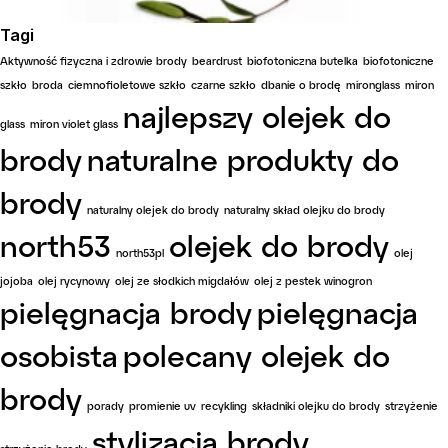
Tagi
Aktywność fizyczna i zdrowie brody
beardrust
biofotoniczna butelka
biofotoniczne
szkło
broda
ciemnofioletowe szkło
czarne szkło
dbanie o brodę
mironglass
miron
najlepszy olejek do
glass
miron violet glass
brody
naturalne produkty do
brody
naturalny olejek do brody
naturalny skład olejku do brody
north53
olejek do brody
north53pl
olej
jojoba
olej rycynowy
olej ze słodkich migdałów
olej z pestek winogron
pielęgnacja brody
pielęgnacja
osobista
polecany olejek do
brody
porady
promienie uv
recykling
składniki olejku do brody
strzyżenie
stylizacja brody