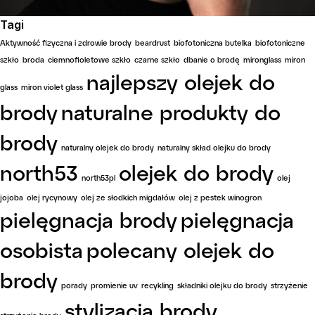
Tagi
Aktywność fizyczna i zdrowie brody
beardrust
biofotoniczna butelka
biofotoniczne
szkło
broda
ciemnofioletowe szkło
czarne szkło
dbanie o brodę
mironglass
miron
najlepszy olejek do
glass
miron violet glass
brody
naturalne produkty do
brody
naturalny olejek do brody
naturalny skład olejku do brody
north53
olejek do brody
north53pl
olej
jojoba
olej rycynowy
olej ze słodkich migdałów
olej z pestek winogron
pielęgnacja brody
pielęgnacja
osobista
polecany olejek do
brody
porady
promienie uv
recykling
składniki olejku do brody
strzyżenie
stylizacja brody