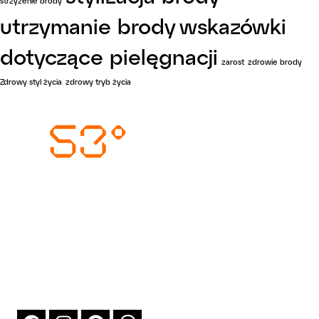
strzyżenie brody
utrzymanie brody
wskazówki
dotyczące pielęgnacji
zarost
zdrowie brody
Zdrowy styl życia
zdrowy tryb życia
Wysyłka i dostawa
Metody płatności
Zwrot i reklamacja
O firmie
Blog
Sklep
Kontakt
T:
+48 519 156 801
E:
kontakt@north53.pl
Northwind Damian Moras
ul. Stanisława Thugutta 6F/4, 71-693 Szczecin