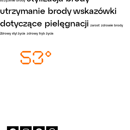
strzyżenie brody
utrzymanie brody
wskazówki
dotyczące pielęgnacji
zarost
zdrowie brody
Zdrowy styl życia
zdrowy tryb życia
Wysyłka i dostawa
Metody płatności
Zwrot i reklamacja
O firmie
Blog
Sklep
Kontakt
T:
+48 519 156 801
E:
kontakt@north53.pl
Northwind Damian Moras
ul. Stanisława Thugutta 6F/4, 71-693 Szczecin