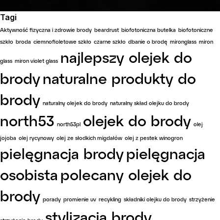
Tagi
Aktywność fizyczna i zdrowie brody
beardrust
biofotoniczna butelka
biofotoniczne
szkło
broda
ciemnofioletowe szkło
czarne szkło
dbanie o brodę
mironglass
miron
najlepszy olejek do
glass
miron violet glass
brody
naturalne produkty do
brody
naturalny olejek do brody
naturalny skład olejku do brody
north53
olejek do brody
north53pl
olej
jojoba
olej rycynowy
olej ze słodkich migdałów
olej z pestek winogron
pielęgnacja brody
pielęgnacja
osobista
polecany olejek do
brody
porady
promienie uv
recykling
składniki olejku do brody
strzyżenie
stylizacja brody