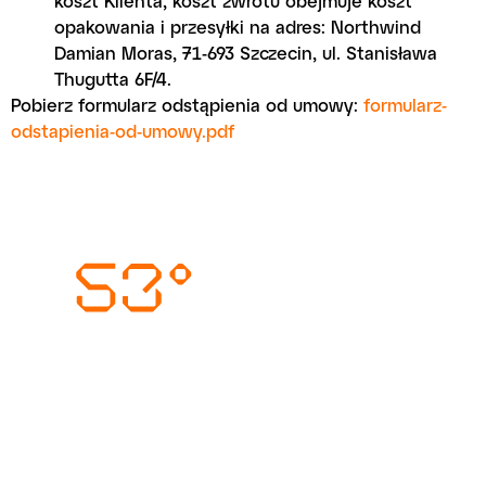
koszt Klienta, koszt zwrotu obejmuje koszt
opakowania i przesyłki na adres: Northwind
Damian Moras, 71-693 Szczecin, ul. Stanisława
Thugutta 6F/4.
Pobierz formularz odstąpienia od umowy:
formularz-
odstapienia-od-umowy.pdf
Wysyłka i dostawa
Metody płatności
Zwrot i reklamacja
O firmie
Blog
Sklep
Kontakt
T:
+48 519 156 801
E:
kontakt@north53.pl